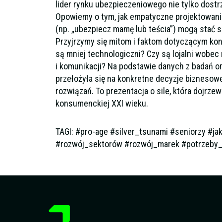
lider rynku ubezpieczeniowego nie tylko dostr
Opowiemy o tym, jak empatyczne projektowanie
(np. „ubezpiecz mamę lub teścia”) mogą stać
Przyjrzymy się mitom i faktom dotyczącym k
są mniej technologiczni? Czy są lojalni wobe
i komunikacji? Na podstawie danych z badań or
przełożyła się na konkretne decyzje biznesowe
rozwiązań. To prezentacja o sile, która dojrzew
konsumenckiej XXI wieku.
TAGI: #pro-age #silver_tsunami #seniorzy #j
#rozwój_sektorów #rozwój_marek #potrzeby