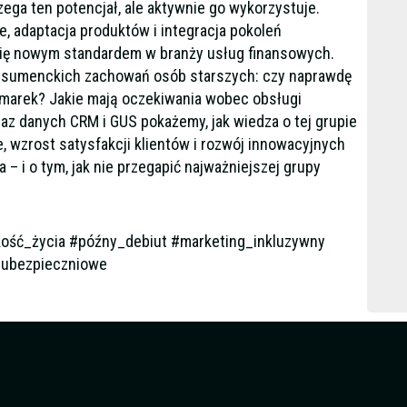
zega ten potencjał, ale aktywnie go wykorzystuje.
, adaptacja produktów i integracja pokoleń
 się nowym standardem w branży usług finansowych.
onsumenckich zachowań osób starszych: czy naprawdę
c marek? Jakie mają oczekiwania wobec obsługi
az danych CRM i GUS pokażemy, jak wiedza o tej grupie
, wzrost satysfakcji klientów i rozwój innowacyjnych
a – i o tym, jak nie przegapić najważniejszej grupy
akość_życia #późny_debiut #marketing_inkluzywny
_ubezpieczniowe