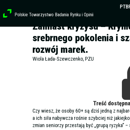
Przejdź
PTB
do
Polskie Towarzystwo Badania Rynku i Opinii
treści
Zamiast kryzysu – Kryni
srebrnego pokolenia i sz
rozwój marek.
Wiola Łada-Szewczenko, PZU
Treść dostępn
Czy wiesz, że osoby 60+ są dziś jedną z najba
a ich siła nabywcza rośnie szybciej niż jakie
zmian seniorzy przestają być „grupą ryzyka” – 