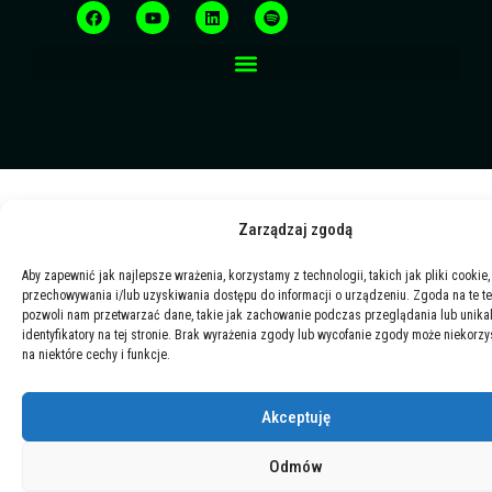
a
o
i
p
c
u
n
o
e
t
k
t
b
u
e
i
o
b
d
f
o
e
i
y
k
n
Zarządzaj zgodą
Aby zapewnić jak najlepsze wrażenia, korzystamy z technologii, takich jak pliki cookie,
przechowywania i/lub uzyskiwania dostępu do informacji o urządzeniu. Zgoda na te t
pozwoli nam przetwarzać dane, takie jak zachowanie podczas przeglądania lub unika
identyfikatory na tej stronie. Brak wyrażenia zgody lub wycofanie zgody może niekorzy
na niektóre cechy i funkcje.
Akceptuję
Odmów