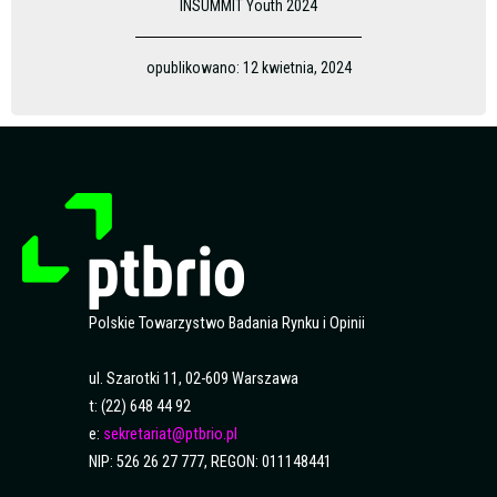
INSUMMIT Youth 2024
opublikowano:
12 kwietnia, 2024
Polskie Towarzystwo Badania Rynku i Opinii
ul. Szarotki 11, 02-609 Warszawa
t: (22) 648 44 92
e:
sekretariat@ptbrio.pl
NIP: 526 26 27 777, REGON: 011148441
F
Y
L
S