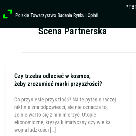
Przejdź
PTB
do
Polskie Towarzystwo Badania Rynku i Opinii
treści
Scena Partnerska
Czy trzeba odlecieć w kosmos,
żeby zrozumieć marki przyszłości?
Co przyniesie przyszłość? Na te pytanie raczej
nikt nie zna odpowiedzi, ale nie oznacza to,
że nie warto się z nim mierzyć. Utopie
ekonomiczne, kryzys klimatyczny czy wielka
wojna ludzkości […]