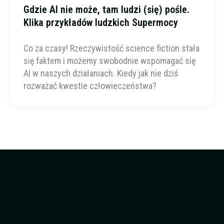
Gdzie AI nie może, tam ludzi (się) pośle.
Klika przykładów ludzkich Supermocy
Co za czasy! Rzeczywistość science fiction stała
się faktem i możemy swobodnie wspomagać się
AI w naszych działaniach. Kiedy jak nie dziś
rozważać kwestie człowieczeństwa?