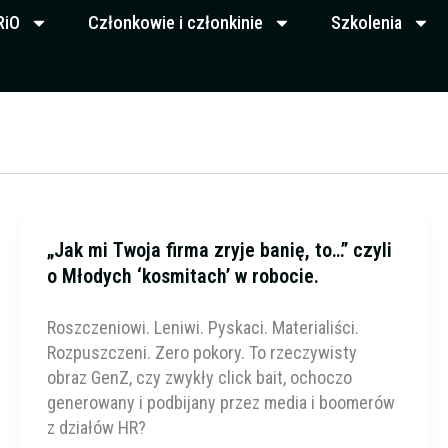
RiO
Członkowie i członkinie
Szkolenia
„Jak mi Twoja firma zryje banię, to…” czyli
o Młodych ‘kosmitach’ w robocie.
Roszczeniowi. Leniwi. Pyskaci. Materialiści.
Rozpuszczeni. Zero pokory. To rzeczywisty
obraz GenZ, czy zwykły click bait, ochoczo
generowany i podbijany przez media i boomerów
z działów HR?