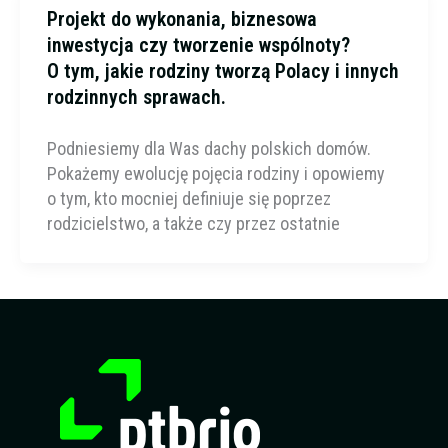
Projekt do wykonania, biznesowa
inwestycja czy tworzenie wspólnoty?
O tym, jakie rodziny tworzą Polacy i innych
rodzinnych sprawach.
Podniesiemy dla Was dachy polskich domów.
Pokażemy ewolucję pojęcia rodziny i opowiemy
o tym, kto mocniej definiuje się poprzez
rodzicielstwo, a także czy przez ostatnie