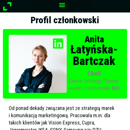
Przejdź
do
treści
Profil członkowski
Anita
Łatyńska-
Bartczak
Cheil
Senior Strategy Planner
numer członkowski:
861
Od ponad dekady związana jest ze strategią marek
i komunikacją marketingową. Pracowała m.in. dla
takich klientów jak Vision Express, Cupra,
Jägermeister, IKEA, SONY, Samsung czy PZU.