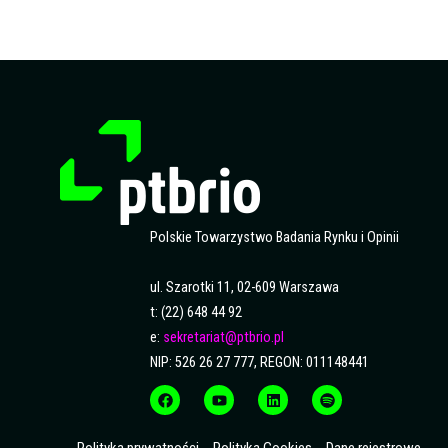
Polskie Towarzystwo Badania Rynku i Opinii
ul. Szarotki 11, 02-609 Warszawa
t: (22) 648 44 92
e:
sekretariat@ptbrio.pl
NIP: 526 26 27 777, REGON: 011148441
F
Y
L
S
a
o
i
p
c
u
n
o
e
t
k
t
b
u
e
i