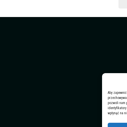
Aby zapewnić 
przechowywani
pozwoli nam 
identyfikator
wpłynąć na ni