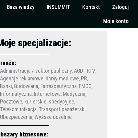
Baza wiedzy
INSUMMIT
Kontakt
Zaloguj
Moje konto
Moje specjalizacje:
ranże:
Administracja / sektor publiczny, AGD i RTV,
Agencje reklamowe, domy mediowe, PR,
Banki, Budowlana, Farmaceutyczna, FMCG,
Informatyczna, Internetowa, Medyczna,
Pocztowe, kurierskie, spedycyjne,
Telekomunikacja, Transport pasażerski,
Ubezpieczenia, Wyższe uczelnie
bszary biznesowe: