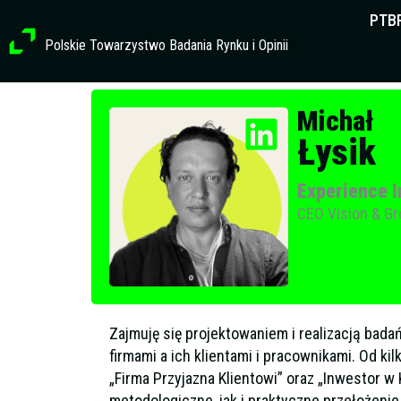
Przejdź
PTB
do
Polskie Towarzystwo Badania Rynku i Opinii
treści
Profil członkowski
Michał
Łysik
Experience I
CEO Vision & G
Zajmuję się projektowaniem i realizacją badań
firmami a ich klientami i pracownikami. Od ki
„Firma Przyjazna Klientowi” oraz „Inwestor w
metodologiczne, jak i praktyczne przełożenie 