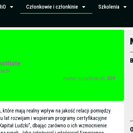
RiO
Członkowie i członkinie
Szkolenia
B
nstitute
rowth
numer członkowski:
859
, które mają realny wpływ na jakość relacji pomiędzy
lku lat rozwijam i wspieram programy certyfikacyjne
 Kapitał Ludzki”, dbając zarówno o ich wzmocnienie
O
na rynek. Jako założyciel i właściciel Experience