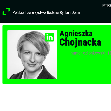
Przejdź
PTB
do
Polskie Towarzystwo Badania Rynku i Opinii
treści
Profil członkowski
Agnieszka
Chojnacka
numer członkowski:
1