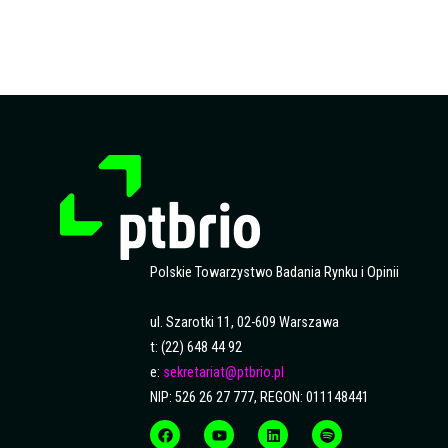
Polskie Towarzystwo Badania Rynku i Opinii
ul. Szarotki 11, 02-609 Warszawa
t: (22) 648 44 92
e:
sekretariat@ptbrio.pl
NIP: 526 26 27 777, REGON: 011148441
F
Y
L
S
a
o
i
p
c
u
n
o