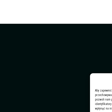
Aby zapewnić 
przechowywani
pozwoli nam 
identyfikator
wpłynąć na ni