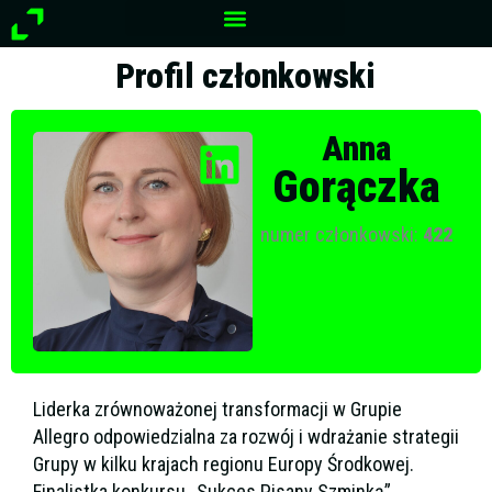
Przejdź
do
treści
Profil członkowski
Anna
Gorączka
numer członkowski:
422
Liderka zrównoważonej transformacji w Grupie
Allegro odpowiedzialna za rozwój i wdrażanie strategii
Grupy w kilku krajach regionu Europy Środkowej.
Finalistka konkursu „Sukces Pisany Szminką”