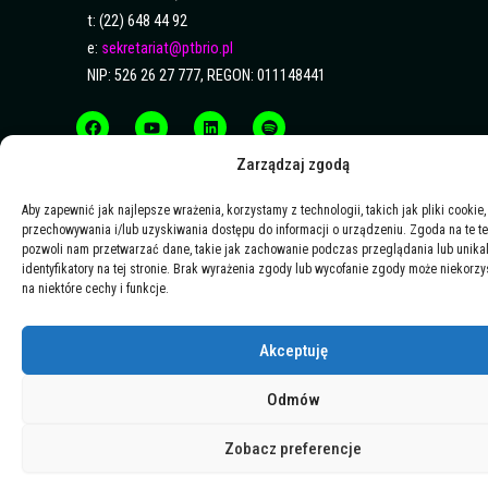
t: (22) 648 44 92
e:
sekretariat@ptbrio.pl
NIP: 526 26 27 777, REGON: 011148441
F
Y
L
S
a
o
i
p
c
u
n
o
e
t
k
t
b
u
e
i
Zarządzaj zgodą
o
b
d
f
o
e
i
y
k
n
Aby zapewnić jak najlepsze wrażenia, korzystamy z technologii, takich jak pliki cookie,
przechowywania i/lub uzyskiwania dostępu do informacji o urządzeniu. Zgoda na te t
pozwoli nam przetwarzać dane, takie jak zachowanie podczas przeglądania lub unika
identyfikatory na tej stronie. Brak wyrażenia zgody lub wycofanie zgody może niekorzy
na niektóre cechy i funkcje.
Akceptuję
Odmów
Zobacz preferencje