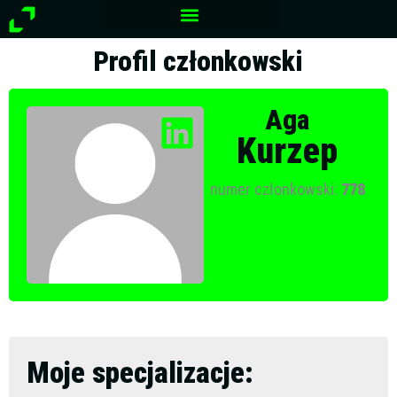
Przejdź
do
treści
Profil członkowski
Aga
Kurzep
numer członkowski:
778
Moje specjalizacje: