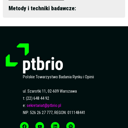
Metody i techniki badawcze:
Polskie Towarzystwo Badania Rynku i Opinii
ul. Szarotki 11, 02-609 Warszawa
t: (22) 648 44 92
e:
sekretariat@ptbrio.pl
NIP: 526 26 27 777, REGON: 011148441
F
Y
L
S
a
o
i
p
c
u
n
o