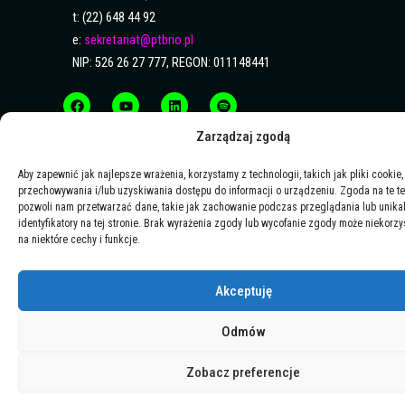
t: (22) 648 44 92
e:
sekretariat@ptbrio.pl
NIP: 526 26 27 777, REGON: 011148441
F
Y
L
S
a
o
i
p
c
u
n
o
e
t
k
t
b
u
e
i
Zarządzaj zgodą
o
b
d
f
o
e
i
y
k
n
Aby zapewnić jak najlepsze wrażenia, korzystamy z technologii, takich jak pliki cookie,
przechowywania i/lub uzyskiwania dostępu do informacji o urządzeniu. Zgoda na te t
pozwoli nam przetwarzać dane, takie jak zachowanie podczas przeglądania lub unika
identyfikatory na tej stronie. Brak wyrażenia zgody lub wycofanie zgody może niekorzy
na niektóre cechy i funkcje.
Akceptuję
Odmów
Zobacz preferencje