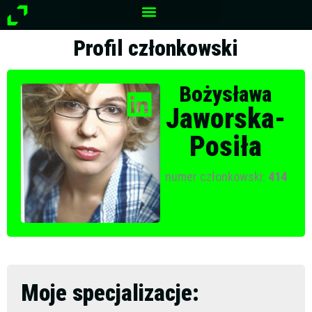
Przejdź
do
treści
Profil członkowski
Bożysława
Jaworska-
Posiła
numer członkowski:
414
Moje specjalizacje: