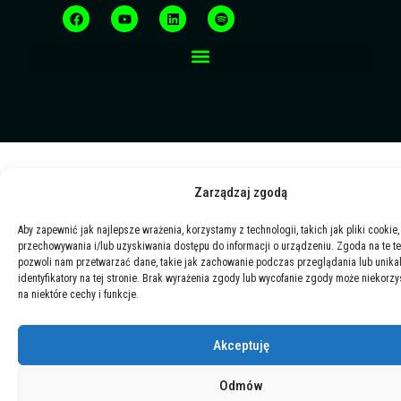
a
o
i
p
c
u
n
o
e
t
k
t
b
u
e
i
o
b
d
f
o
e
i
y
k
n
Zarządzaj zgodą
Aby zapewnić jak najlepsze wrażenia, korzystamy z technologii, takich jak pliki cookie,
przechowywania i/lub uzyskiwania dostępu do informacji o urządzeniu. Zgoda na te t
pozwoli nam przetwarzać dane, takie jak zachowanie podczas przeglądania lub unika
identyfikatory na tej stronie. Brak wyrażenia zgody lub wycofanie zgody może niekorzy
na niektóre cechy i funkcje.
Akceptuję
Odmów