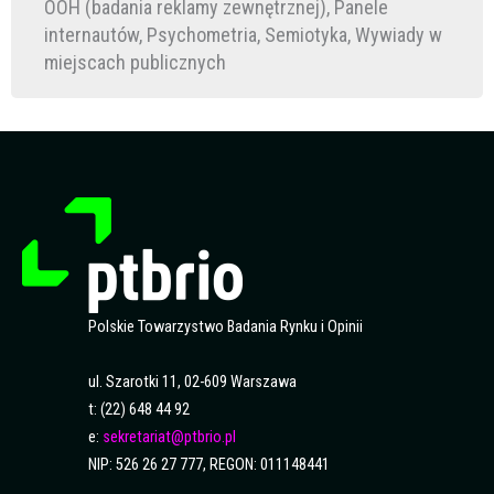
OOH (badania reklamy zewnętrznej), Panele
internautów, Psychometria, Semiotyka, Wywiady w
miejscach publicznych
Polskie Towarzystwo Badania Rynku i Opinii
ul. Szarotki 11, 02-609 Warszawa
t: (22) 648 44 92
e:
sekretariat@ptbrio.pl
NIP: 526 26 27 777, REGON: 011148441
F
Y
L
S