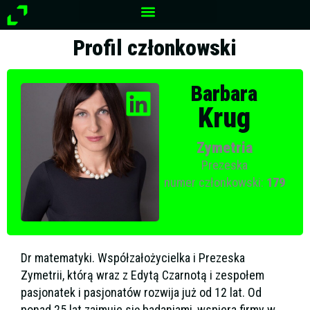
Przejdź
do
treści
Profil członkowski
Barbara
Krug
Zymetria
Prezeska
numer członkowski:
179
Dr matematyki. Współzałożycielka i Prezeska
Zymetrii, którą wraz z Edytą Czarnotą i zespołem
pasjonatek i pasjonatów rozwija już od 12 lat. Od
ponad 25 lat zajmuje się badaniami, wspiera firmy w