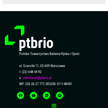
Polskie Towarzystwo Badania Rynku i Opinii
ul. Szarotki 11, 02-609 Warszawa
t: (22) 648 44 92
e:
sekretariat@ptbrio.pl
NIP: 526 26 27 777, REGON: 011148441
F
Y
L
S
a
o
i
p
c
u
n
o
e
t
k
t
b
u
e
i
o
b
d
f