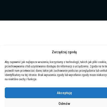
o
e
i
y
k
n
Zarządzaj zgodą
Aby zapewnić jak najlepsze wrażenia, korzystamy z technologii, takich jak pliki cookie,
przechowywania i/lub uzyskiwania dostępu do informacji o urządzeniu. Zgoda na te t
pozwoli nam przetwarzać dane, takie jak zachowanie podczas przeglądania lub unika
identyfikatory na tej stronie. Brak wyrażenia zgody lub wycofanie zgody może niekorzy
na niektóre cechy i funkcje.
Akceptuję
Odmów