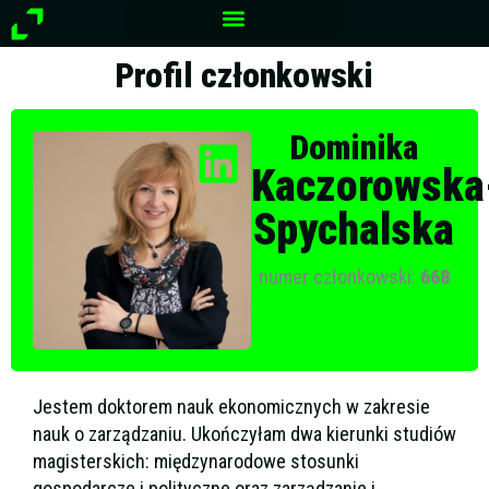
Przejdź
do
treści
Profil członkowski
Dominika
Kaczorowska
Spychalska
numer członkowski:
668
Jestem doktorem nauk ekonomicznych w zakresie
nauk o zarządzaniu. Ukończyłam dwa kierunki studiów
magisterskich: międzynarodowe stosunki
gospodarcze i polityczne oraz zarządzanie i