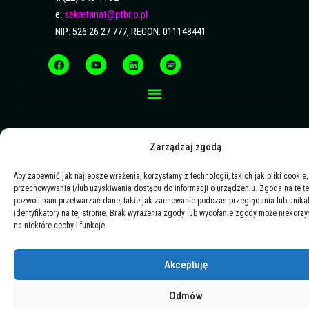
e:
sekretariat@ptbrio.pl
NIP: 526 26 27 777, REGON: 011148441
F
Y
L
S
a
o
i
p
c
u
n
o
e
t
k
t
b
u
e
i
o
b
d
f
o
e
i
y
k
n
Zarządzaj zgodą
Aby zapewnić jak najlepsze wrażenia, korzystamy z technologii, takich jak pliki cookie,
przechowywania i/lub uzyskiwania dostępu do informacji o urządzeniu. Zgoda na te t
pozwoli nam przetwarzać dane, takie jak zachowanie podczas przeglądania lub unika
identyfikatory na tej stronie. Brak wyrażenia zgody lub wycofanie zgody może niekorzy
na niektóre cechy i funkcje.
Akceptuję
Odmów