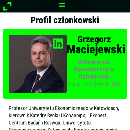
Przejdź
do
treści
Profil członkowski
Grzegorz
Maciejewski
Uniwersytet
Ekonomiczny w
Katowicach
numer członkowski:
470
Profesor Uniwerytetu Ekonomicznego w Katowicach,
Kierownik Katedry Rynku i Konsumpcji. Ekspert
Centrum Badań i Rozwoju Uniwersytetu
Ekonomicznego w Katowicach. Kurator specjalności