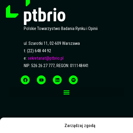
Polskie Towarzystwo Badania Rynku i Opinii
ul. Szarotki 11, 02-609 Warszawa
t: (22) 648 44 92
e:
sekretariat@ptbrio.pl
NIP: 526 26 27 777, REGON: 011148441
F
Y
L
S
a
o
i
p
c
u
n
o
e
t
k
t
b
u
e
i
o
b
d
f
o
e
i
y
k
n
Zarządzaj zgodą