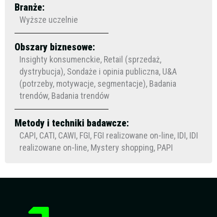
Branże:
Wyższe uczelnie
Obszary biznesowe:
Insighty konsumenckie, Retail (sprzedaż,
dystrybucja), Sondaże i opinia publiczna, U&A
(potrzeby, motywacje, segmentacje), Badania
trendów, Badania trendów
Metody i techniki badawcze:
CAPI, CATI, CAWI, FGI, FGI realizowane on-line, IDI, IDI
realizowane on-line, Mystery shopping, PAPI