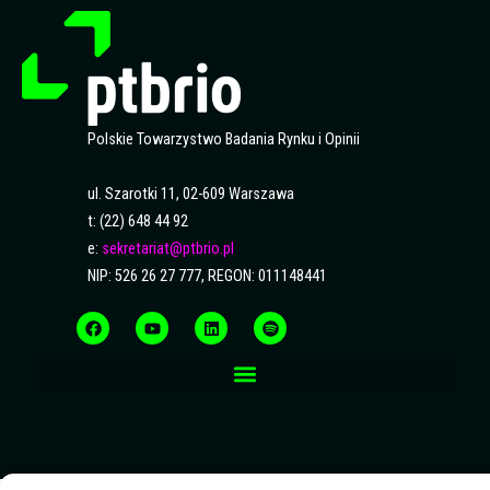
Polskie Towarzystwo Badania Rynku i Opinii
ul. Szarotki 11, 02-609 Warszawa
t: (22) 648 44 92
e:
sekretariat@ptbrio.pl
NIP: 526 26 27 777, REGON: 011148441
F
Y
L
S
a
o
i
p
c
u
n
o
e
t
k
t
b
u
e
i
o
b
d
f
o
e
i
y
k
n