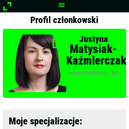
Przejdź
do
treści
Profil członkowski
Justyna
Matysiak-
Kaźmierczak
numer członkowski:
721
Moje specjalizacje: