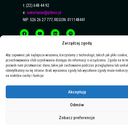
t: (22) 648 44 92
e:
sekretariat@ptbrio.pl
NIP: 526 26 27 777, REGON: 011148441
F
Y
L
S
a
o
i
p
c
u
n
o
e
t
k
t
b
u
e
i
Zarządzaj zgodą
o
b
d
f
o
e
i
y
k
n
Aby zapewnić jak najlepsze wrażenia, korzystamy z technologii, takich jak pliki cookie,
przechowywania i/lub uzyskiwania dostępu do informacji o urządzeniu. Zgoda na te t
pozwoli nam przetwarzać dane, takie jak zachowanie podczas przeglądania lub unika
identyfikatory na tej stronie. Brak wyrażenia zgody lub wycofanie zgody może niekorzy
na niektóre cechy i funkcje.
Akceptuję
Odmów
Zobacz preferencje