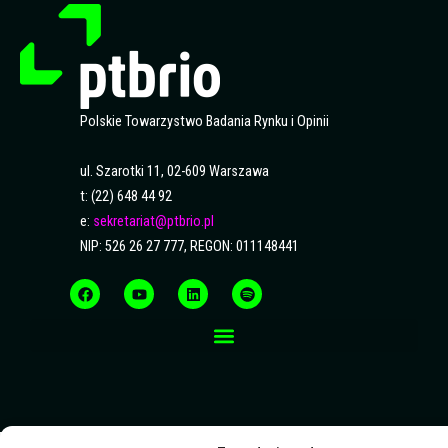
Polskie Towarzystwo Badania Rynku i Opinii
ul. Szarotki 11, 02-609 Warszawa
t: (22) 648 44 92
e:
sekretariat@ptbrio.pl
NIP: 526 26 27 777, REGON: 011148441
F
Y
L
S
a
o
i
p
c
u
n
o
e
t
k
t
b
u
e
i
o
b
d
f
o
e
i
y
k
n