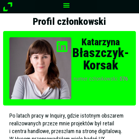
Przejdź
do
treści
Profil członkowski
Katarzyna
Błaszczyk-
Korsak
numer członkowski:
576
Po latach pracy w Inquiry, gdzie istotnym obszarem
realizowanych przeze mnie projektów był retail
i centra handlowe, przeszłam na stronę digitalową.
W Hycom przeprowadziłam wiele badań UX