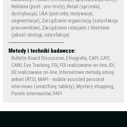
Reklama (post-, pre-testy), Retail (sprzedaż,
dystrybucja), U&A (potrzeby, motywacje,
segmentacje), Zarządzanie organizacją (satysfakcja
pracowników), Zarządzanie relacjami z klientami
(jakość obsługi, satysfakcja)
Metody i techniki badawcze:
Bulletin Board Discussion, Etnografia, CAPI, CATI,
CAWI, Eye Tracking, FGI, FGI realizowane on-line, IDI,
IDI realizowane on-line, Internetowe metodą emisji
ankiet (RTS), MAPI - mobile assisted personal
interviews (smartfony, tablety), Mystery shopping,
Panele internautów, PAPI