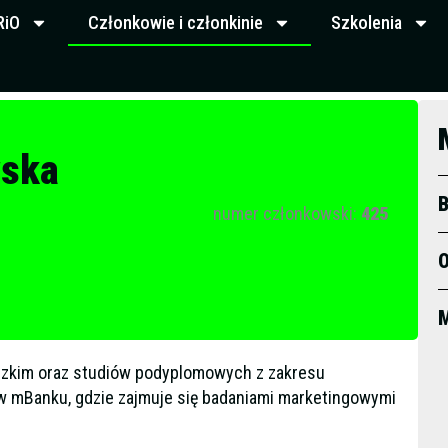
RiO
Członkowie i członkinie
Szkolenia
wska
B
numer członkowski:
425
O
M
dzkim oraz studiów podyplomowych z zakresu
e w mBanku, gdzie zajmuje się badaniami marketingowymi