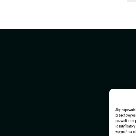
Aby zapewnić 
przechowywani
pozwoli nam 
identyfikator
wpłynąć na ni