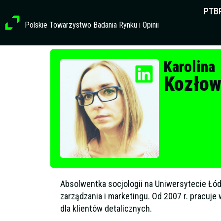
Przejdź
PTB
do
Polskie Towarzystwo Badania Rynku i Opinii
treści
Profil członkowski
Karolina
Kozło
Absolwentka socjologii na Uniwersytecie Łó
zarządzania i marketingu. Od 2007 r. pracuj
dla klientów detalicznych.