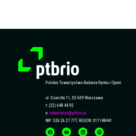
Polskie Towarzystwo Badania Rynku i Opinii
ul. Szarotki 11, 02-609 Warszawa
t: (22) 648 44 92
e:
sekretariat@ptbrio.pl
NIP: 526 26 27 777, REGON: 011148441
F
Y
L
S
a
o
i
p
c
u
n
o