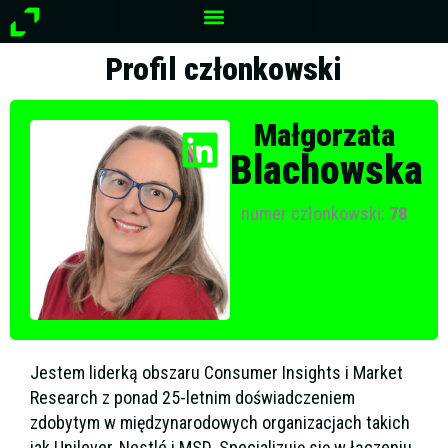
Przejdź
do
treści
Profil członkowski
Małgorzata
Blachowska
numer członkowski:
78
Jestem liderką obszaru Consumer Insights i Market
Research z ponad 25-letnim doświadczeniem
zdobytym w międzynarodowych organizacjach takich
jak Unilever, Nestlé i MSD. Specjalizuję się w łączeniu