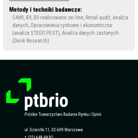
Metody i techniki badawcze:
CAWI, IDI, IDI realizowane on-line, Retail audit, Analiza
danych, Opracowania rynkowe i ekonomiczne
(analiza STEEP, PEST), Analiza danych zastanych
(Desk Research)
Polskie Towarzystwo Badania Rynku i Opinii
ul. Szarotki 11, 02-609 Warszawa
t: (22) 648 44 92