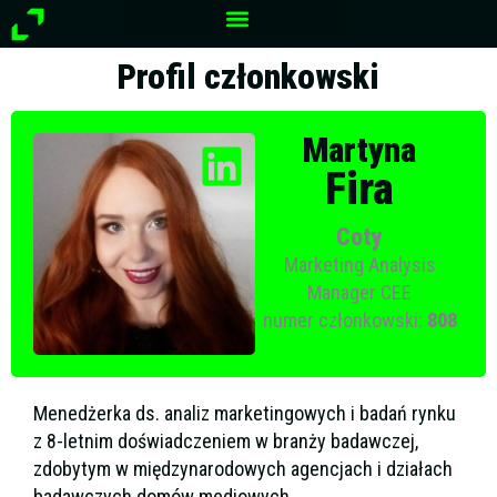
Przejdź
do
treści
Profil członkowski
Martyna
Fira
Coty
Marketing Analysis
Manager CEE
numer członkowski:
808
Menedżerka ds. analiz marketingowych i badań rynku
z 8-letnim doświadczeniem w branży badawczej,
zdobytym w międzynarodowych agencjach i działach
badawczych domów mediowych