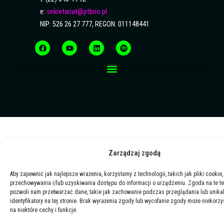
e:
sekretariat@ptbrio.pl
NIP: 526 26 27 777, REGON: 011148441
F
Y
L
S
a
o
i
p
c
u
n
o
e
t
k
t
b
u
e
i
o
b
d
f
o
e
i
y
k
n
Zarządzaj zgodą
Aby zapewnić jak najlepsze wrażenia, korzystamy z technologii, takich jak pliki cookie,
przechowywania i/lub uzyskiwania dostępu do informacji o urządzeniu. Zgoda na te t
pozwoli nam przetwarzać dane, takie jak zachowanie podczas przeglądania lub unika
identyfikatory na tej stronie. Brak wyrażenia zgody lub wycofanie zgody może niekorzy
na niektóre cechy i funkcje.