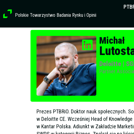
Przejdź
PTB
do
Polskie Towarzystwo Badania Rynku i Opinii
treści
Profil członkowski
Michał
Lutost
Deloitte | S
Partner Associa
Prezes PTBRiO. Doktor nauk społecznych. Socj
w Deloitte CE. Wcześniej Head of Knowledge 
w Kantar Polska. Adiunkt w Zakładzie Market
SWPS w kategorii Biznes. Znalazł się na liś