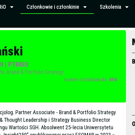
RiO
Członkowie i członkinie
Szkolenia
ański
B
GH | PTBRiO
te, Brand & Portfolio Strategy
numer członkowski:
494
olog. Partner Associate - Brand & Portfolio Strategy
& Thought Leadership i Strategy Business Director
O
ingu Wartości SGH. Absolwent 25-lecia Uniwersytetu
cie „Insight250” opublikowanej przez ESOMAR w 2023 –