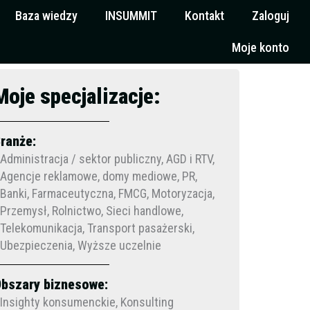
Baza wiedzy
INSUMMIT
Kontakt
Zaloguj
Moje konto
Moje specjalizacje:
ranże:
Administracja / sektor publiczny, AGD i RTV,
Agencje reklamowe, domy mediowe, PR,
Banki, Farmaceutyczna, FMCG, Motoryzacja,
Przemysł, Rolnictwo, Sieci handlowe,
Telekomunikacja, Transport pasażerski,
Ubezpieczenia, Wyższe uczelnie
bszary biznesowe:
Insighty konsumenckie, Konsulting