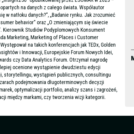
 opartych na danych z całego świata. Współautor
 się w natłoku danych?”, „Badanie rynku. Jak zrozumieć
sumer behavior” oraz „O zmieniającym się świecie
iu”. Kierownik Studiów Podyplomowych Konsument
a Marketing, Marketing of Places i Customer
+. Występował na takich konferencjach jak TEDx, Golden
sightów i Innowacji, Europejskie Forum Nowych Idei,
M
wards czy Data Analytics Forum. Otrzymał nagrodę
jlepiej ocenione wystąpienie dwudziestu edycji
, storytellingu, wystąpień publicznych, consultingu
szarach podejmowania długoterminowych decyzji
marek, optymalizacji portfolio, analizy szans i zagrożeń,
ji między markami, czy tworzenia wizji kategorii.