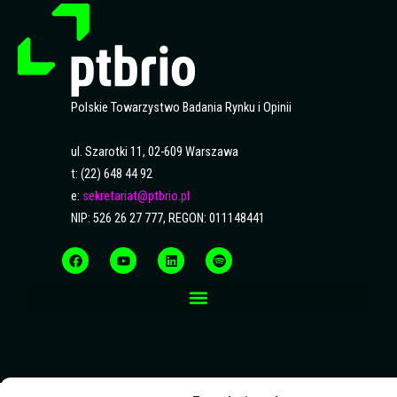
Polskie Towarzystwo Badania Rynku i Opinii
ul. Szarotki 11, 02-609 Warszawa
t: (22) 648 44 92
e:
sekretariat@ptbrio.pl
NIP: 526 26 27 777, REGON: 011148441
F
Y
L
S
a
o
i
p
c
u
n
o
e
t
k
t
b
u
e
i
o
b
d
f
o
e
i
y
k
n