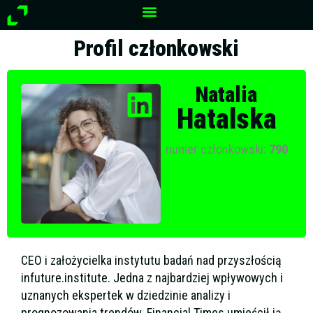
Przejdź
do
treści
Profil członkowski
Natalia
Hatalska
numer członkowski:
790
CEO i założycielka instytutu badań nad przyszłością
infuture.institute. Jedna z najbardziej wpływowych i
uznanych ekspertek w dziedzinie analizy i
prognozowania trendów. Financial Times umieścił ją