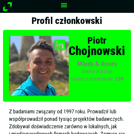
Przejdź
do
treści
Profil członkowski
Piotr
Chojnowski
Minds & Roses
Senior Partner
numer członkowski:
139
Z badaniami związany od 1997 roku. Prowadził lub
współprowadził ponad tysiąc projektów badawczych.
Zdobywał doświadczenie zarówno w lokalnych, jak
i międzynarodowych firmach badawczych. Zajmuje się