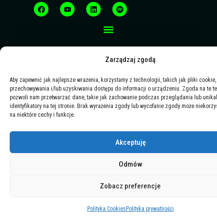
a
o
i
p
c
u
n
o
e
t
k
t
b
u
e
i
o
b
d
f
o
e
i
y
k
n
Zarządzaj zgodą
Aby zapewnić jak najlepsze wrażenia, korzystamy z technologii, takich jak pliki cookie,
przechowywania i/lub uzyskiwania dostępu do informacji o urządzeniu. Zgoda na te t
pozwoli nam przetwarzać dane, takie jak zachowanie podczas przeglądania lub unika
identyfikatory na tej stronie. Brak wyrażenia zgody lub wycofanie zgody może niekorzy
na niektóre cechy i funkcje.
Akceptuję
Odmów
Zobacz preferencje
Polityka Cookies
Polityka prywatności