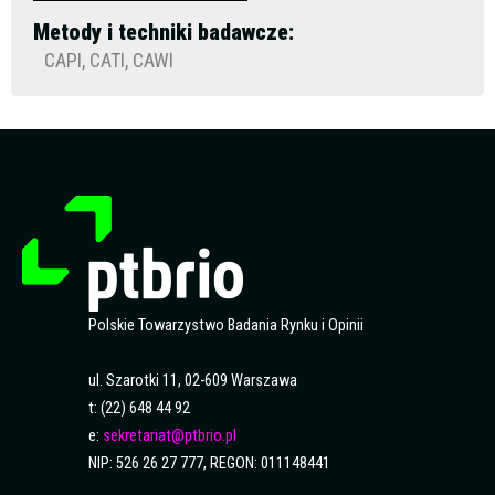
Metody i techniki badawcze:
CAPI, CATI, CAWI
Polskie Towarzystwo Badania Rynku i Opinii
ul. Szarotki 11, 02-609 Warszawa
t: (22) 648 44 92
e:
sekretariat@ptbrio.pl
NIP: 526 26 27 777, REGON: 011148441
F
Y
L
S