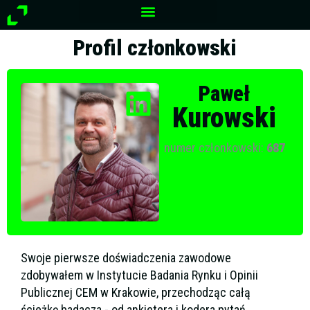
Przejdź
do
treści
Profil członkowski
Paweł
Kurowski
numer członkowski:
687
Swoje pierwsze doświadczenia zawodowe
zdobywałem w Instytucie Badania Rynku i Opinii
Publicznej CEM w Krakowie, przechodząc całą
ścieżkę badacza - od ankietera i kodera pytań