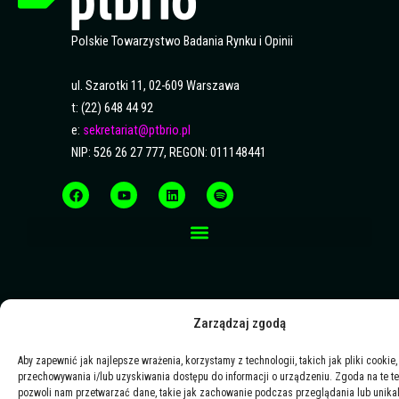
Polskie Towarzystwo Badania Rynku i Opinii
ul. Szarotki 11, 02-609 Warszawa
t: (22) 648 44 92
e:
sekretariat@ptbrio.pl
NIP: 526 26 27 777, REGON: 011148441
F
Y
L
S
a
o
i
p
c
u
n
o
e
t
k
t
b
u
e
i
o
b
d
f
o
e
i
y
k
n
Zarządzaj zgodą
Aby zapewnić jak najlepsze wrażenia, korzystamy z technologii, takich jak pliki cookie,
przechowywania i/lub uzyskiwania dostępu do informacji o urządzeniu. Zgoda na te t
pozwoli nam przetwarzać dane, takie jak zachowanie podczas przeglądania lub unika