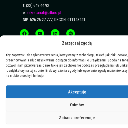
t: (22) 648 44 92
e:
sekretariat@ptbrio.pl
NIP: 526 26 27 777, REGON: 011148441
F
Y
L
S
a
o
i
p
c
u
n
o
e
t
k
t
b
u
e
i
Zarządzaj zgodą
o
b
d
f
o
e
i
y
k
n
Aby zapewnić jak najlepsze wrażenia, korzystamy z technologii, takich jak pliki cookie,
przechowywania i/lub uzyskiwania dostępu do informacji o urządzeniu. Zgoda na te t
pozwoli nam przetwarzać dane, takie jak zachowanie podczas przeglądania lub unika
identyfikatory na tej stronie. Brak wyrażenia zgody lub wycofanie zgody może niekorzy
na niektóre cechy i funkcje.
Akceptuję
Odmów
Zobacz preferencje