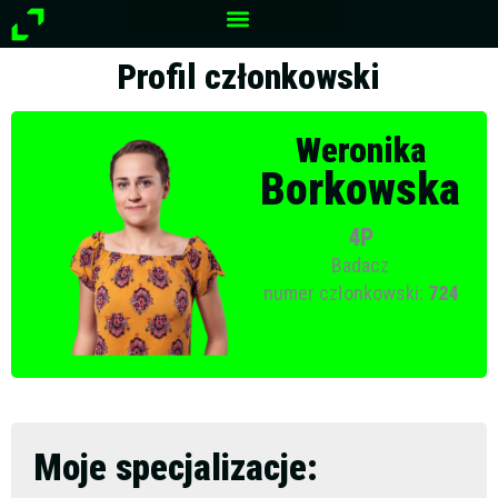
Przejdź
do
treści
Profil członkowski
Weronika
Borkowska
4P
Badacz
numer członkowski:
724
Moje specjalizacje: