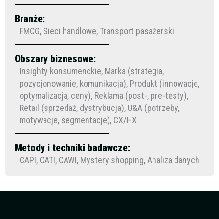
Branże:
FMCG, Sieci handlowe, Transport pasażerski
Obszary biznesowe:
Insighty konsumenckie, Marka (strategia,
pozycjonowanie, komunikacja), Produkt (innowacje,
optymalizacja, ceny), Reklama (post-, pre-testy),
Retail (sprzedaż, dystrybucja), U&A (potrzeby,
motywacje, segmentacje), CX/HX
Metody i techniki badawcze:
CAPI, CATI, CAWI, Mystery shopping, Analiza danych