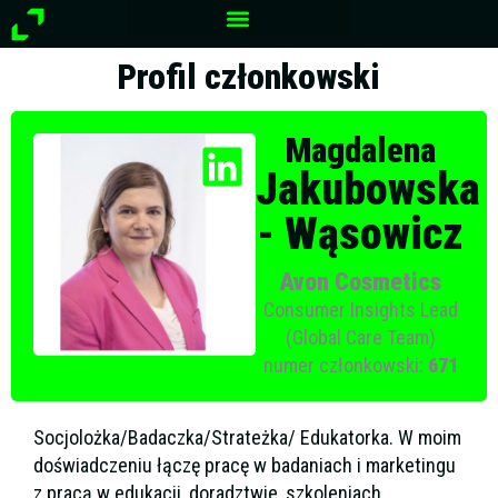
Przejdź
do
treści
Profil członkowski
Magdalena
Jakubowska
- Wąsowicz
Avon Cosmetics
Consumer Insights Lead
(Global Care Team)
numer członkowski:
671
Socjolożka/Badaczka/Strateżka/ Edukatorka. W moim
doświadczeniu łączę pracę w badaniach i marketingu
z pracą w edukacji, doradztwie, szkoleniach.