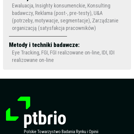
Ewaluacja, Insighty konsumenckie, Konsulting
badawczy, Reklama (post-, pre-testy), U&A
(potrzeby, motywacje, segmentacje), Zarządzanie
organizacją (satysfakcja pracowników)
Metody i techniki badawcze:
Eye Tracking, FGI, FGI realizowane on-line, IDI, IDI
realizowane on-line
Polskie Towarzystwo Badania Rynku i Opinii