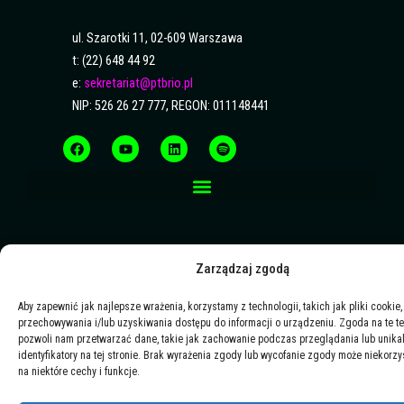
ul. Szarotki 11, 02-609 Warszawa
t: (22) 648 44 92
e:
sekretariat@ptbrio.pl
NIP: 526 26 27 777, REGON: 011148441
F
Y
L
S
a
o
i
p
c
u
n
o
e
t
k
t
b
u
e
i
o
b
d
f
o
e
i
y
k
n
Zarządzaj zgodą
Aby zapewnić jak najlepsze wrażenia, korzystamy z technologii, takich jak pliki cookie,
przechowywania i/lub uzyskiwania dostępu do informacji o urządzeniu. Zgoda na te t
pozwoli nam przetwarzać dane, takie jak zachowanie podczas przeglądania lub unika
identyfikatory na tej stronie. Brak wyrażenia zgody lub wycofanie zgody może niekorzy
na niektóre cechy i funkcje.