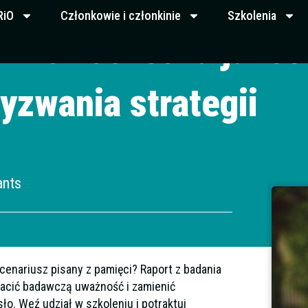
i Opinii
RiO
Członkowie i członkinie
Szkolenia
ak nowoczesna jako
yzwania strategii
ants
enariusz pisany z pamięci? Raport z badania
racić badawczą uważność i zamienić
o. Weź udział w szkoleniu i potraktuj