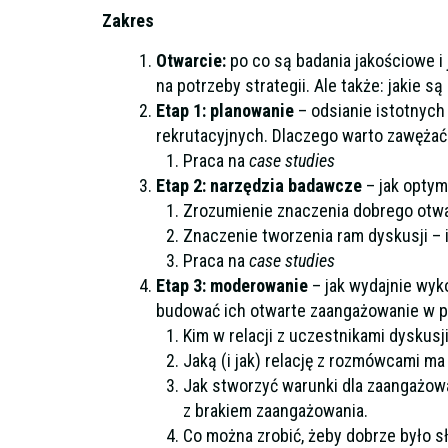
Zakres
Otwarcie:
po co są badania jakościowe i 
na potrzeby strategii. Ale także: jakie są
Etap 1: planowanie
– odsianie istotnych
rekrutacyjnych. Dlaczego warto zawężać
Praca na
case studies
Etap 2: narzędzia badawcze
– jak optym
Zrozumienie znaczenia dobrego otwarc
Znaczenie tworzenia ram dyskusji – i 
Praca na
case studies
Etap 3: moderowanie
– jak wydajnie wyko
budować ich otwarte zaangażowanie w 
Kim w relacji z uczestnikami dyskusj
Jaką (i jak) relację z rozmówcami m
Jak stworzyć warunki dla zaangażowa
z brakiem zaangażowania.
Co można zrobić, żeby dobrze było s