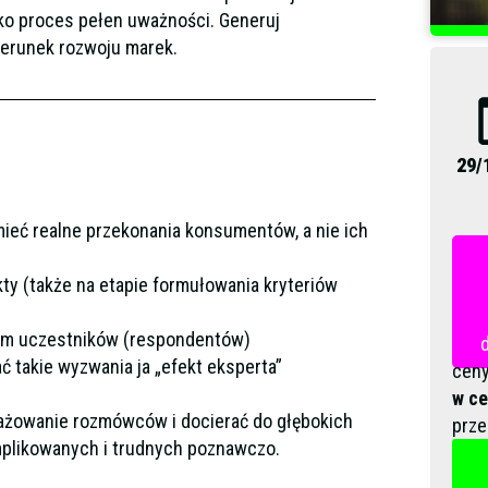
ako proces pełen uważności. Generuj
kierunek rozwoju marek.
29/
mieć realne przekonania konsumentów, a nie ich
kty (także na etapie formułowania kryteriów
ym uczestników (respondentów)
ć takie wyzwania ja „efekt eksperta”
ceny
w ce
gażowanie rozmówców i docierać do głębokich
prze
mplikowanych i trudnych poznawczo.