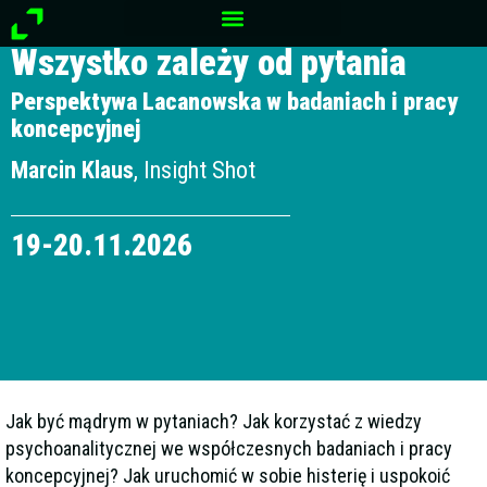
Przejdź
Szkolenie Polskiego Towarzystwa Badania Rynku i Opinii
do
Wszystko zależy od pytania
treści
Perspektywa Lacanowska w badaniach i pracy
koncepcyjnej
Marcin Klaus
, Insight Shot
19
-20
.11.2026
Jak być mądrym w pytaniach? Jak korzystać z wiedzy
psychoanalitycznej we współczesnych badaniach i pracy
koncepcyjnej? Jak uruchomić w sobie histerię i uspokoić