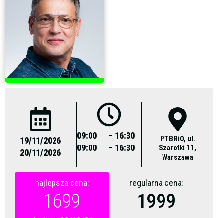
09:00
- 16:30
PTBRiO, ul.
19/11/2026
09:00
- 16:30
Szarotki 11,
20/11/2026
Warszawa
najlepsza cena:
regularna cena:
1699
1999