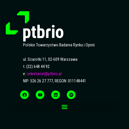
Polskie Towarzystwo Badania Rynku i Opinii
ul. Szarotki 11, 02-609 Warszawa
t: (22) 648 44 92
e:
sekretariat@ptbrio.pl
NIP: 526 26 27 777, REGON: 011148441
F
Y
L
S
a
o
i
p
c
u
n
o
e
t
k
t
b
u
e
i
o
b
d
f
o
e
i
y
k
n