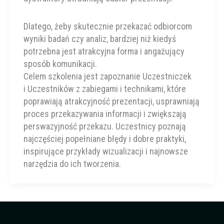
Dlatego, żeby skutecznie przekazać odbiorcom
wyniki badań czy analiz, bardziej niż kiedyś
potrzebna jest atrakcyjna forma i angażujący
sposób komunikacji.
Celem szkolenia jest zapoznanie Uczestniczek
i Uczestników z zabiegami i technikami, które
poprawiają atrakcyjność prezentacji, usprawniają
proces przekazywania informacji i zwiększają
perswazyjność przekazu. Uczestnicy poznają
najczęściej popełniane błędy i dobre praktyki,
inspirujące przykłady wizualizacji i najnowsze
narzędzia do ich tworzenia.