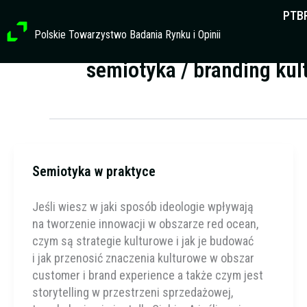
Przejdź
PTB
do
Polskie Towarzystwo Badania Rynku i Opinii
treści
semiotyka / branding kul
Semiotyka w praktyce
Jeśli wiesz w jaki sposób ideologie wpływają
na tworzenie innowacji w obszarze red ocean,
czym są strategie kulturowe i jak je budować
i jak przenosić znaczenia kulturowe w obszar
customer i brand experience a także czym jest
storytelling w przestrzeni sprzedażowej,