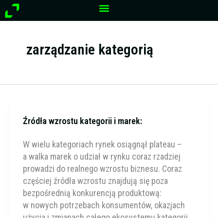
Przejdź
do
treści
zarządzanie kategorią
Źródła wzrostu kategorii i marek:
W wielu kategoriach rynek osiągnął plateau –
a walka marek o udział w rynku coraz rzadziej
prowadzi do realnego wzrostu biznesu. Coraz
częściej źródła wzrostu znajdują się poza
bezpośrednią konkurencją produktową:
w nowych potrzebach konsumentów, okazjach
użycia i zmianach całego ekosystemu kategorii.