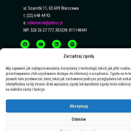
ul. Szarotki 11, 02-609 Warszawa
t: (22) 648 44 92
e:
sekretariat@ptbrio.pl
NIP: 526 26 27 777, REGON: 011148441
F
Y
L
S
a
o
i
p
c
u
n
o
e
t
k
t
b
u
e
i
Zarządzaj zgodą
o
b
d
f
o
e
i
y
k
n
Aby zapewnić jak najlepsze wrażenia, korzystamy z technologii, takich jak pliki cookie,
przechowywania i/lub uzyskiwania dostępu do informacji o urządzeniu. Zgoda na te t
pozwoli nam przetwarzać dane, takie jak zachowanie podczas przeglądania lub unika
identyfikatory na tej stronie. Brak wyrażenia zgody lub wycofanie zgody może niekorzy
na niektóre cechy i funkcje.
Akceptuję
Odmów