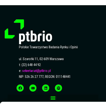
Polskie Towarzystwo Badania Rynku i Opinii
ul. Szarotki 11, 02-609 Warszawa
t: (22) 648 44 92
e:
sekretariat@ptbrio.pl
NIP: 526 26 27 777, REGON: 011148441
F
Y
L
S
a
o
i
p
c
u
n
o
e
t
k
t
b
u
e
i
o
b
d
f
o
e
i
y