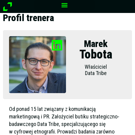
Przejdź
do
Profil trenera
treści
Marek
Tobota
Właściciel
Data Tribe
Od ponad 15 lat związany z komunikacją
marketingową i PR. Założyciel butiku strategiczno-
badawczego Data Tribe, specjalizującego się
w cyfrowej etnografii. Prowadzi badania zarówno