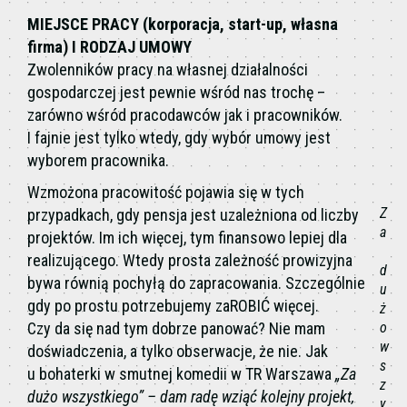
MIEJSCE PRACY (korporacja, start-up, własna
firma) I RODZAJ UMOWY
Zwolenników pracy na własnej działalności
gospodarczej jest pewnie wśród nas trochę –
zarówno wśród pracodawców jak i pracowników.
I fajnie jest tylko wtedy, gdy wybór umowy jest
wyborem pracownika.
Wzmożona pracowitość pojawia się w tych
Z
przypadkach, gdy pensja jest uzależniona od liczby
a
projektów. Im ich więcej, tym finansowo lepiej dla
realizującego. Wtedy prosta zależność prowizyjna
d
bywa równią pochyłą do zapracowania. Szczególnie
u
gdy po prostu potrzebujemy zaROBIĆ więcej.
ż
Czy da się nad tym dobrze panować? Nie mam
o
w
doświadczenia, a tylko obserwacje, że nie. Jak
s
u bohaterki w smutnej komedii w TR Warszawa
„Za
z
dużo wszystkiego” – dam radę wziąć kolejny projekt,
y