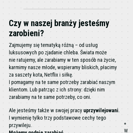
Czy w naszej branży jesteśmy
zarobieni?
Zajmujemy się tematyką różną – od usług
luksusowych po zjadanie chleba. Świata może
nie ratujemy, ale zarabiamy w ten sposób na życie,
karmimy nasze młode, wspieramy bliskich, płacimy
za saszety kota, Netflix i siłkę.
I pomagamy na te same potrzeby zarabiać naszym
klientom. Lub patrząc z ich strony: dzięki nim
zarabiamy na te same potrzeby, co oni.
Ale jesteśmy także w swojej pracy
uprzywilejowani
.
I wymienię tylko trzy podstawowe cechy tego
*
przywileju.
W
Możemy godnie zarabiać.