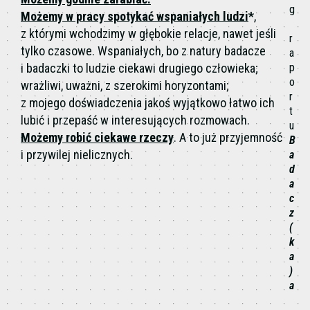
g
Możemy w pracy spotykać wspaniałych ludzi
*
,
z którymi wchodzimy w głębokie relacje, nawet jeśli
r
tylko czasowe. Wspaniałych, bo z natury badacze
a
i badaczki to ludzie ciekawi drugiego człowieka;
p
o
wrażliwi, uważni, z szerokimi horyzontami;
r
z mojego doświadczenia jakoś wyjątkowo łatwo ich
t
lubić i przepaść w interesujących rozmowach.
u
Możemy robić ciekawe rzeczy
. A to już przyjemność
B
i przywilej nielicznych.
a
d
a
c
z
(
k
a
)
a