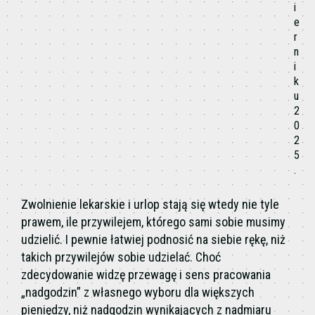
i
e
r
n
i
k
u
2
0
2
5
.
Zwolnienie lekarskie i urlop stają się wtedy nie tyle
prawem, ile przywilejem, którego sami sobie musimy
udzielić. I pewnie łatwiej podnosić na siebie rękę, niż
takich przywilejów sobie udzielać. Choć
zdecydowanie widzę przewagę i sens pracowania
„nadgodzin” z własnego wyboru dla większych
pieniędzy, niż nadgodzin wynikających z nadmiaru