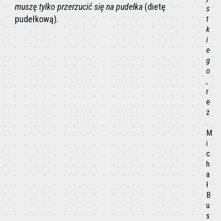
muszę tylko przerzucić się na pudełka
(dietę
s
pudełkową).
t
k
i
e
g
o
,
r
e
ż
.
M
i
c
h
a
ł
B
u
s