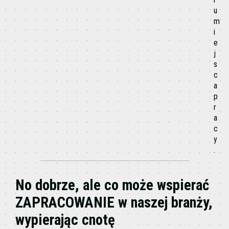
u
m
i
e
j
s
c
a
p
r
a
c
y
.
No dobrze, ale co może wspierać
ZAPRACOWANIE w naszej branży,
wypierając cnotę