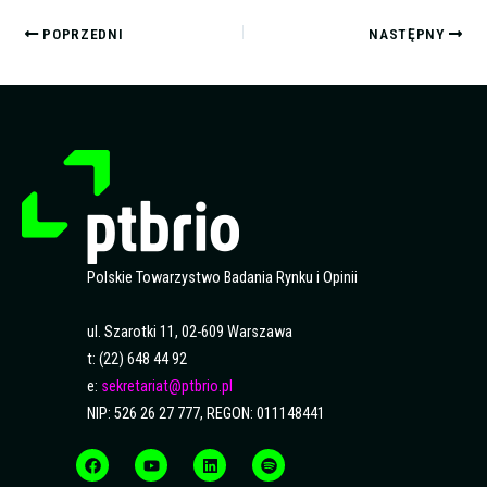
POPRZEDNI
NASTĘPNY
Polskie Towarzystwo Badania Rynku i Opinii
ul. Szarotki 11, 02-609 Warszawa
t: (22) 648 44 92
e:
sekretariat@ptbrio.pl
NIP: 526 26 27 777, REGON: 011148441
F
Y
L
S
a
o
i
p
c
u
n
o
e
t
k
t