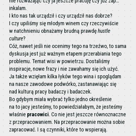
nie rozważając czy ja jeszcze pracuję czy już zap…
inkalam.
I kto nas tak urządził i czy urządził nas dobrze?
I czy upiliśmy się młodym winem czy rzeczywiście
w natchnieniu obnażamy brudną prawdę
hustle
culture
?
Cóż, nawet jeśli nie ocenimy tego na trzeźwo, to sama
dyskusja jest już ważnym etapem przerabiania tego
problemu. Temat wisi w powietrzu. Dostaliśmy
inspiracje, nowe frazy i nie zawahamy się ich użyć.
Ja także wzięłam kilka łyków tego wina i spoglądam
na nasze zawodowe podwórko, zastanawiając się
nad kulturą pracy badaczy i badaczek.
Bo gdybym miała wybrać tylko jedno określenie
na to jacy jesteśmy, to powiedziałabym, że jesteśmy
właśnie
pracowici
. Co nie jest jeszcze równoznaczne
z przepracowaniem. Na przepracowanie można sobie
zapracować. I są czynniki, które to wspierają.