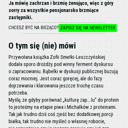
Ja mówię zachrzan i brzmię żenująco, więc z góry
sorry za wszystkie pensjonarsko brzmiące
zastępniki.
CHCESZ BYĆ NA BIEŻĄCO?
ZAPISZ SIĘ NA NEWSLETTER
O tym się (nie) mówi
Przywołana książka Zofii Smełki-Leszczyńskiej
dodała sporo drożdży pod winny ferment dyskursu
o zapracowaniu. Bąbelki w dyskusji publicznej buzują
coraz mocniej. Jest coraz goręcej, ale do fazy
dojrzewania i klarowania jeszcze trochę czasu
potrzeba.
Myślę, że gdyby porównać „kulturę zap….lu” do protein
to jesteśmy na etapie piwa i Michałków z proteinami.
Tak jak trudno dziś coś zjeść bez dodatkowej porcji
białka, tak trudno nie myśleć o własnej robocie,