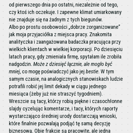
od pierwszego dnia po ostatni, niezależnie od tego,
czy ktoś ich oczekuje. I zapewne klimat umiarkowany
nie znajduje się na żadnym z tych biegunów.
Albo po prostu osobowości „dobrze zorganizowane”
jak moja przyjaciółka z miejsca pracy. Znakomita
analityczka i zaangażowana badaczka pracująca przy
wielkich klientach w wielkiej korporacji. Po dziesięciu
latach pracy, gdy zmieniała firmę, spytałam ile zrobiła
nadgodzin.
Może z dziesięć łącznie, ale mogło być
mniej
, co mogę poświadczyć jako jej
bestie
. W tym
samym czasie, na analogicznych stanowiskach ludzie
potrafili robić jej limit dekady w ciągu jednego
miesiąca (żeby już nie straszyć tygodniem).
Wreszcie są tacy, którzy robią piękne i czasochłonne
slajdy cyzelując komentarze, i tacy, których raporty
wystarczająco średniej urody dostarczają wnioski,
które finalnie pozwalają podjąć tę samą decyzję
biznesową. Obie frakcje są pracowite, ale jedna