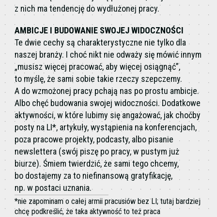
z nich ma tendencję do wydłużonej pracy.
AMBICJE I BUDOWANIE SWOJEJ WIDOCZNOŚCI
Te dwie cechy są charakterystyczne nie tylko dla
naszej branży. I choć nikt nie odważy się mówić innym
„musisz więcej pracować, aby więcej osiągnąć”,
to myślę, że sami sobie takie rzeczy szepczemy.
A do wzmożonej pracy pchają nas po prostu ambicje.
Albo chęć budowania swojej widoczności. Dodatkowe
aktywności, w które lubimy się angażować, jak choćby
posty na LI*, artykuły, wystąpienia na konferencjach,
poza pracowe projekty, podcasty, albo pisanie
newslettera (swój piszę po pracy, w pustym już
biurze). Śmiem twierdzić, że sami tego chcemy,
bo dostajemy za to niefinansową gratyfikację,
np. w postaci uznania.
*nie zapominam o całej armii pracusiów bez LI; tutaj bardziej
chcę podkreślić, że taka aktywność to też praca