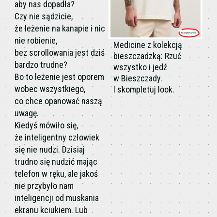
aby nas dopadła?
Czy nie sądzicie,
że leżenie na kanapie i nic
nie robienie,
Medicine z kolekcją
bez scrollowania jest dziś
bieszczadzką: Rzuć
bardzo trudne?
wszystko i jedź
Bo to leżenie jest oporem
w Bieszczady.
wobec wszystkiego,
I skompletuj look.
co chce opanować naszą
uwagę.
Kiedyś mówiło się,
że inteligentny człowiek
się nie nudzi. Dzisiaj
trudno się nudzić mając
telefon w ręku, ale jakoś
nie przybyło nam
inteligencji od muskania
ekranu kciukiem. Lub