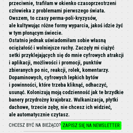
przeciwnie, trafiłam w okienko czasoprzestrzeni
człowieka z problemami pierwszego świata.
Owszem, to czasy perma-poli-kryzysów,
ale kultywując różne formy wyparcia, jakoś idzie żyć
w tym płonącym świecie.
Ostatnio jednak uświadomiłam sobie własną
ociężałość i wolniejsze ruchy. Zaczęły mi ciążyć
setki przyklejających się do mnie cyfrowych atrakcji
i aplikacji, możliwości i promocji, punktów
zbieranych po nic, reakcji, rolek, komentarzy.
Dopaminowych, cyfrowych lepkich bytów
i powinności, które trzeba kliknąć, odhaczyć,
usunąć. Kolonizują moją codzienność jak te brzydkie
banery przydrożny krajobraz. Wulkanizacja, płytki
dachowe, trzecie zęby, nie chcesz ich widzieć,
ale automatycznie czytasz.
CHCESZ BYĆ NA BIEŻĄCO?
ZAPISZ SIĘ NA NEWSLETTER