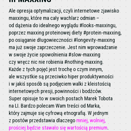
Ale opresja optymalizacji, czyli internetowe zjawisko
maxxingu, które ma cały wachlarz odmian –
od dążenia do idealnego wyglądu #looks-maxxingu,
poprzez maxxing proteinowej diety #protein-maxxing,
po osiąganie długowieczności #longevity-maxxing
ma już swoje zaprzeczenie. Jest nim wprowadzanie
w swoje życie spowolnienia #slow-maxxing
czy wręcz nic nie robienia #nothing-maxxing.
Każde z tych pojęć jest trochę o czym innym,
ale wszystkie są przeciwko hiper produktywności
i w jakiś sposób są podjęciem walki z kleistością
internetowych presji, powinności i bodźców.
Super opisuje to w swoich postach Marek Tobota
na LI. Bardzo polecam Wam treści od Marka,
który zajmuje się cyfrową etnografią. W jednym
z postów przedstawia dlaczego
mniej, wolniej,
prościej będzie stawało się wartością premium
.