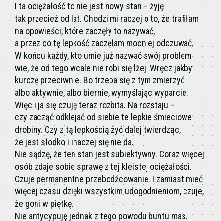
I ta ociężałość to nie jest nowy stan – żyję
tak przecież od lat. Chodzi mi raczej o to, że trafiłam
na opowieści, które zaczęły to nazywać,
a przez co tę lepkość zaczęłam mocniej odczuwać.
W końcu każdy, kto umie już nazwać swój problem
wie, że od tego wcale nie robi się lżej. Wręcz jakby
kurczę przeciwnie. Bo trzeba się z tym zmierzyć
albo aktywnie, albo biernie, wymyślając wyparcie.
Więc i ja się czuję teraz rozbita. Na rozstaju –
czy zacząć odklejać od siebie te lepkie śmieciowe
drobiny. Czy z tą lepkością żyć dalej twierdząc,
że jest słodko i inaczej się nie da.
Nie sądzę, że ten stan jest subiektywny. Coraz więcej
osób zdaje sobie sprawę z tej kleistej ociężałości.
Czuje permanentne przebodźcowanie. I zamiast mieć
więcej czasu dzięki wszystkim udogodnieniom, czuje,
że goni w piętkę.
Nie antycypuję jednak z tego powodu buntu mas.