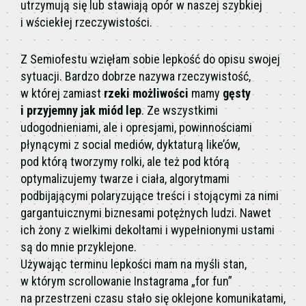
utrzymują się lub stawiają opór w naszej szybkiej
i wściekłej rzeczywistości.
Z Semiofestu wzięłam sobie lepkość do opisu swojej
sytuacji. Bardzo dobrze nazywa rzeczywistość,
w której zamiast
rzeki możliwości
mamy
gęsty
i przyjemny jak miód lep
. Ze wszystkimi
udogodnieniami, ale i opresjami, powinnościami
płynącymi z social mediów, dyktaturą like’ów,
pod którą tworzymy rolki, ale też pod którą
optymalizujemy twarze i ciała, algorytmami
podbijającymi polaryzujące treści i stojącymi za nimi
gargantuicznymi biznesami potężnych ludzi. Nawet
ich żony z wielkimi dekoltami i wypełnionymi ustami
są do mnie przyklejone.
Używając terminu lepkości mam na myśli stan,
w którym scrollowanie Instagrama „for fun”
na przestrzeni czasu stało się oklejone komunikatami,