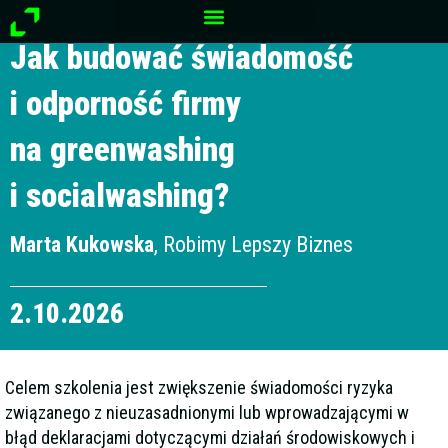
Przejdź
Szkolenie Polskiego Towarzystwa Badania Rynku i Opinii
do
Jak budować świadomość
treści
i odporność firmy
na greenwashing
i socialwashing?
Marta Kukowska
, Robimy Lepszy Biznes
2
.10.2026
Celem szkolenia jest zwiększenie świadomości ryzyka
związanego z nieuzasadnionymi lub wprowadzającymi w
błąd deklaracjami dotyczącymi działań środowiskowych i