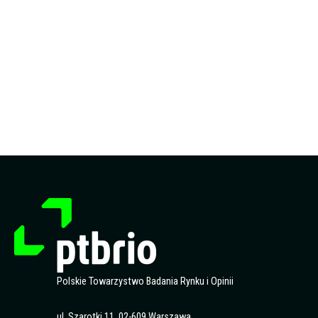
odporność firmy na
greenwashing i
socialwashing?
2
.10.2026
Polskie Towarzystwo Badania Rynku i Opinii
ul. Szarotki 11, 02-609 Warszawa