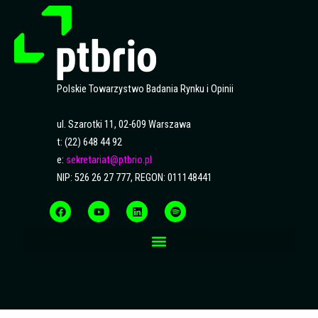
Polskie Towarzystwo Badania Rynku i Opinii
ul. Szarotki 11, 02-609 Warszawa
t: (22) 648 44 92
e:
sekretariat@ptbrio.pl
NIP: 526 26 27 777, REGON: 011148441
F
Y
L
S
a
o
i
p
c
u
n
o
e
t
k
t
b
u
e
i
o
b
d
f
o
e
i
y
k
n