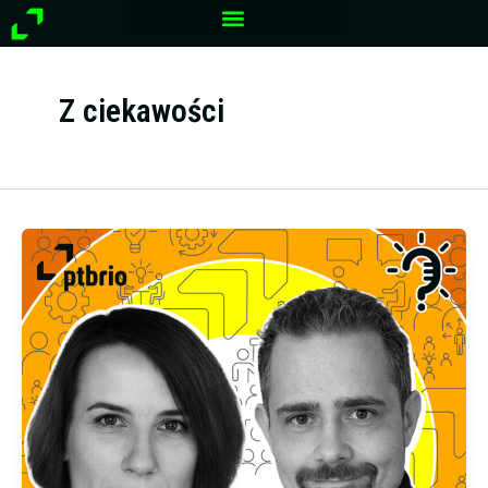
Przejdź
do
treści
Z ciekawości