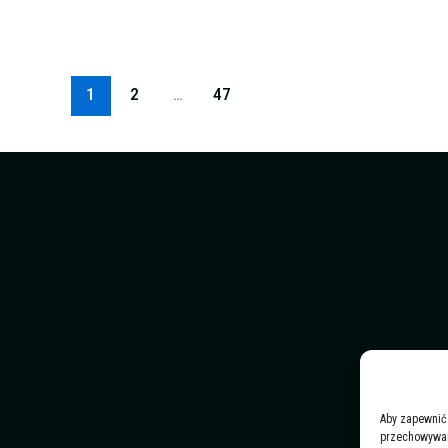
1
2
…
47
Aby zapewnić 
przechowywani