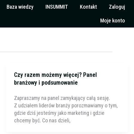
Baza wiedzy
INSUMMIT
Kontakt
Zaloguj
Moje konto
Czy razem możemy więcej? Panel
branżowy i podsumowanie
Zapraszamy na panel zamykający całą sesję.
Z udziałem liderów branży porozmawiamy o tym,
gdzie dziś jesteśmy jako marketing i gdzie
chcemy być. Co nas dzieli,