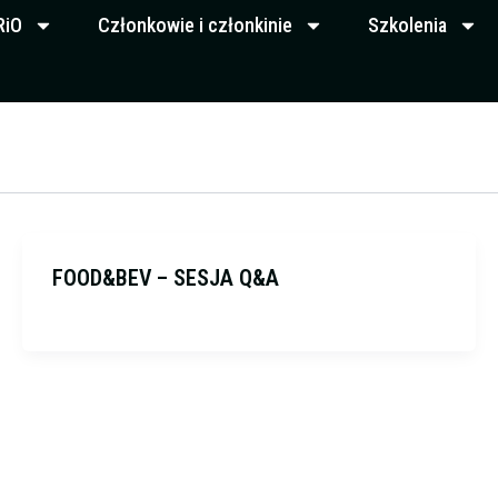
RiO
Członkowie i członkinie
Szkolenia
FOOD&BEV – SESJA Q&A