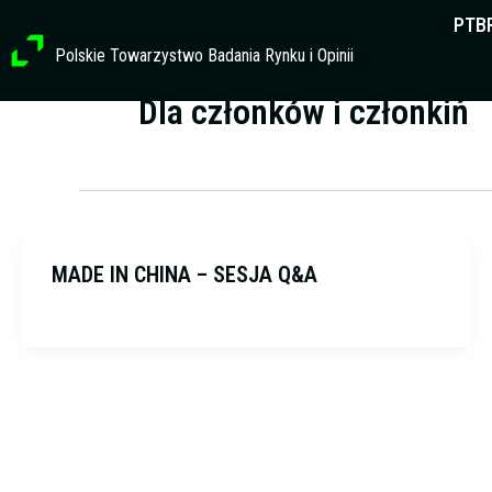
Przejdź
PTB
do
Polskie Towarzystwo Badania Rynku i Opinii
treści
Dla członków i członkiń
MADE IN CHINA – SESJA Q&A