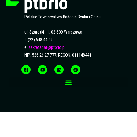
Polskie Towarzystwo Badania Rynku i Opinii
ul. Szarotki 11, 02-609 Warszawa
t: (22) 648 44 92
e:
sekretariat@ptbrio.pl
NIP: 526 26 27 777, REGON: 011148441
F
Y
L
S
a
o
i
p
c
u
n
o
e
t
k
t
b
u
e
i
o
b
d
f
o
e
i
y
k
n