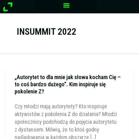
Przejdź
do
treści
INSUMMIT 2022
„Autorytet to dla mnie jak słowa kocham Cię –
to coś bardzo dużego”. Kim inspiruje się
pokolenie Z?
Czy młodzi mają autorytety? Kto inspiruje
aktywistów z pokolenia Z do działania? Młodzi
społecznicy podchodzą do pojęcia autorytetu
z dystansem. Mówią, że to ktoś godny
naśladowania w każdym obszarze […]