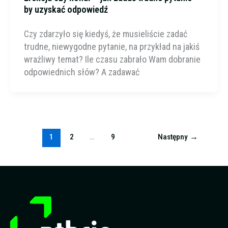
by uzyskać odpowiedź
Czy zdarzyło się kiedyś, że musieliście zadać
trudne, niewygodne pytanie, na przykład na jakiś
wrażliwy temat? Ile czasu zabrało Wam dobranie
odpowiednich słów? A zadawać
1
2
…
9
Następny
→