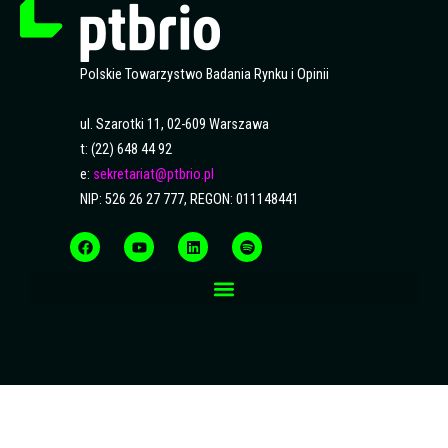
Polskie Towarzystwo Badania Rynku i Opinii
ul. Szarotki 11, 02-609 Warszawa
t: (22) 648 44 92
e:
sekretariat@ptbrio.pl
NIP: 526 26 27 777, REGON: 011148441
F
Y
L
S
a
o
i
p
c
u
n
o
e
t
k
t
b
u
e
i
o
b
d
f
o
e
i
y
k
n