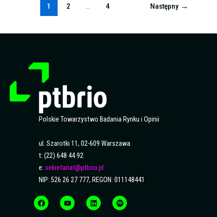
1
2
…
4
Następny
→
Polskie Towarzystwo Badania Rynku i Opinii
ul. Szarotki 11, 02-609 Warszawa
t: (22) 648 44 92
e:
sekretariat@ptbrio.pl
NIP: 526 26 27 777, REGON: 011148441
F
Y
L
S
a
o
i
p
c
u
n
o
e
t
k
t