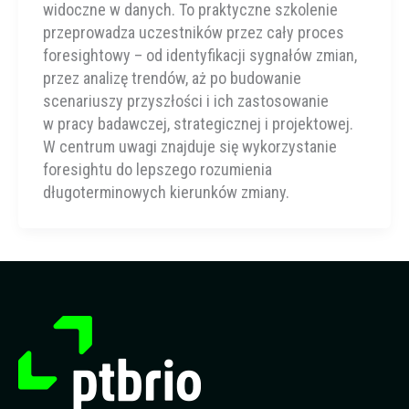
widoczne w danych. To praktyczne szkolenie
przeprowadza uczestników przez cały proces
foresightowy – od identyfikacji sygnałów zmian,
przez analizę trendów, aż po budowanie
scenariuszy przyszłości i ich zastosowanie
w pracy badawczej, strategicznej i projektowej.
W centrum uwagi znajduje się wykorzystanie
foresightu do lepszego rozumienia
długoterminowych kierunków zmiany.