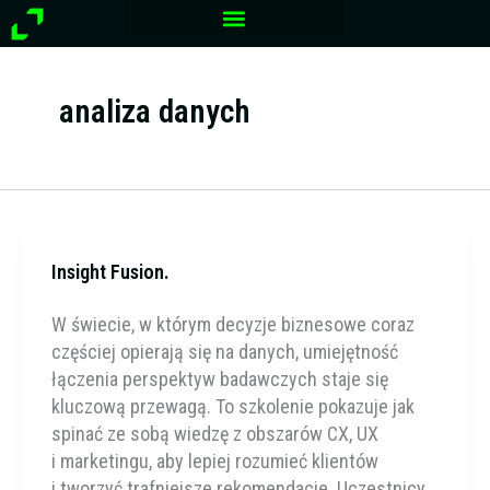
Przejdź
do
treści
analiza danych
Insight Fusion.
W świecie, w którym decyzje biznesowe coraz
częściej opierają się na danych, umiejętność
łączenia perspektyw badawczych staje się
kluczową przewagą. To szkolenie pokazuje jak
spinać ze sobą wiedzę z obszarów CX, UX
i marketingu, aby lepiej rozumieć klientów
i tworzyć trafniejsze rekomendacje. Uczestnicy