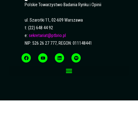
Polskie Towarzystwo Badania Rynku i Opinii
ul. Szarotki 11, 02-609 Warszawa
t: (22) 648 44 92
e:
sekretariat@ptbrio.pl
NIP: 526 26 27 777, REGON: 011148441
F
Y
L
S
a
o
i
p
c
u
n
o
e
t
k
t
b
u
e
i
o
b
d
f
o
e
i
y
k
n