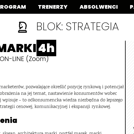
PROGRAM
TRENERZY
ABSOLWENCI
P
BLOK: STRATEGIA
MARKI
4h
a ON-LINE (Zoom)
arketerów, pozwalające określić pozycję rynkową i potencjał
yobrażenia na jej temat, nastawienie konsumentów wobec
piej wpisuje – to odkonsumencka wiedza niezbędna do lepszego
strategii cenowej, komunikacyjnej i ekspansji rynkowej.
ienia
, slogan, architektura marki, portfel marek, marki