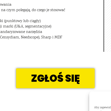
sowania
 na czym polegają, do czego je stosować
 (punktowy lub ciągły)
i marki (U&A, segmentacyjne)
tandaryzowane narzędzia
Censydiam, Needscope), Sharp i MDF
ZGŁOŚ SIĘ
Aby zapewnić 