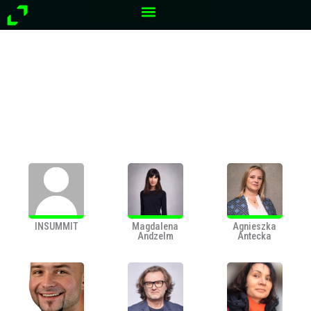
Przejdź
do
treści
INSUMMIT
Magdalena
Agnieszka
Andzelm
Antecka