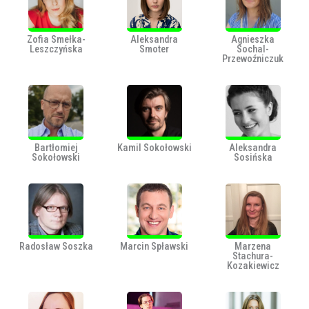
Zofia Smełka-
Aleksandra
Agnieszka
Leszczyńska
Smoter
Sochal-
Przewoźniczuk
Bartłomiej
Kamil Sokołowski
Aleksandra
Sokołowski
Sosińska
Radosław Soszka
Marcin Spławski
Marzena
Stachura-
Kozakiewicz