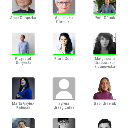
Anna Gorączka
Agnieszka
Piotr Górnik
Górnicka
Krzysztof
Klara Goss
Małgorzata
Goryński
Grabowska-
Elzanowska
Marta Grybś-
Sylwia
Gabi Grzelak
Kabocik
Grzegrzółka