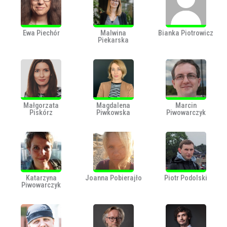
Ewa Piechór
Malwina
Bianka Piotrowicz
Piekarska
Małgorzata
Magdalena
Marcin
Piskórz
Piwkowska
Piwowarczyk
Katarzyna
Joanna Pobierajło
Piotr Podolski
Piwowarczyk