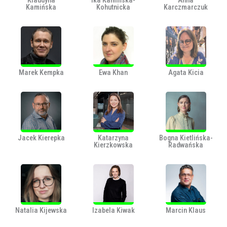
Klaudyna
Ika Kamińska-
Anna
Kamińska
Kohutnicka
Karczmarczuk
Marek Kempka
Ewa Khan
Agata Kicia
Jacek Kierepka
Katarzyna
Bogna Kietlińska-
Kierzkowska
Radwańska
Natalia Kijewska
Izabela Kiwak
Marcin Klaus