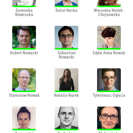
Dominika
Rafał Neska
Weronika Niżnik-
Nawrocka
Chojnowska
Robert Nowacki
Sebastian
Edyta Anna Nowak
Nowacki
Stanisław Nowak
Natalia Nurek
Tymoteusz Ogłaza