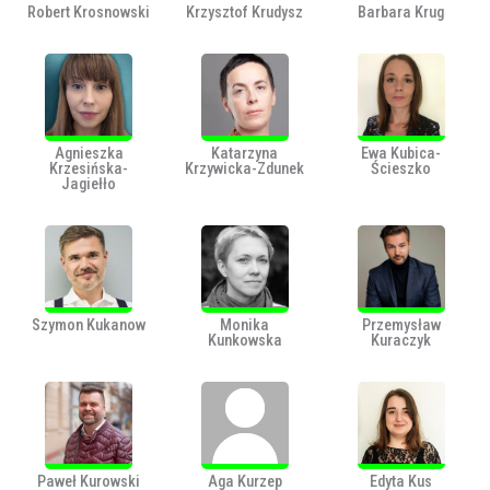
Robert Krosnowski
Krzysztof Krudysz
Barbara Krug
Agnieszka
Katarzyna
Ewa Kubica-
Krzesińska-
Krzywicka-Zdunek
Ścieszko
Jagiełło
Szymon Kukanow
Monika
Przemysław
Kunkowska
Kuraczyk
Paweł Kurowski
Aga Kurzep
Edyta Kus