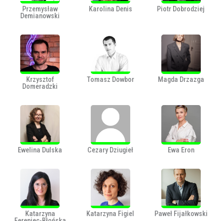
Przemysław
Karolina Denis
Piotr Dobrodziej
Demianowski
Krzysztof
Tomasz Dowbor
Magda Drzazga
Domeradzki
Ewelina Dulska
Cezary Dziugieł
Ewa Eron
Katarzyna
Katarzyna Figiel
Paweł Fijałkowski
Fereniec-Błońska