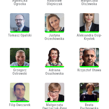
Agnieszka
Radosław
Małgorzata
Ogrocka
Olejniczak
Olszewska
Tomasz Opalski
Justyna
Aleksandra Osip-
Orzechowska
Krystek
Grzegorz
Adriana
Krzysztof Otawa
Ostrowski
Osuchowska
Filip Owczarek
Małgorzata
Beata
Owczarzak-Ryng
Pachnowska