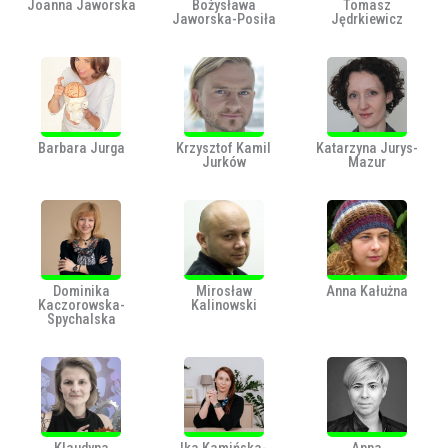
Joanna Jaworska
Bożysława
Tomasz
Jaworska-Posiła
Jędrkiewicz
Barbara Jurga
Krzysztof Kamil
Katarzyna Jurys-
Jurków
Mazur
Dominika
Mirosław
Anna Kałużna
Kaczorowska-
Kalinowski
Spychalska