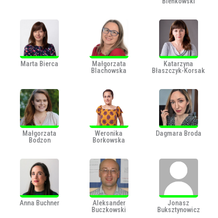
Bieńkowski
Marta Bierca
Małgorzata
Katarzyna
Blachowska
Błaszczyk-Korsak
Małgorzata
Weronika
Dagmara Broda
Bodzon
Borkowska
Anna Buchner
Aleksander
Jonasz
Buczkowski
Buksztynowicz